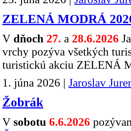
ZELENÁ MODRÁ 202
V
dňoch
27.
a
28.6.2026
J
vrchy pozýva všetkých turi
turistickú akciu ZELEN
1. júna 2026 |
Jaroslav Jure
Žobrák
V
sobotu
6.6.2026
pozývame