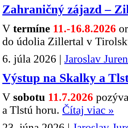
Zahraničný zájazd – Zi
V
termíne
11.-16.8.2026
o
do údolia Zillertal v Tirol
6. júla 2026 |
Jaroslav Jure
Výstup na Skalky a Tls
V
sobotu
11.7.2026
pozývam
a Tlstú horu.
Čítaj viac »
23. júna 2026 |
Jaroslav Ju