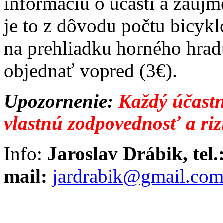
informáciu o účasti a záuj
je to z dôvodu počtu bicykl
na prehliadku horného hrad
objednať vopred (3€).
Upozornenie:
Každý účastn
vlastnú zodpovednosť a riz
Info:
Jaroslav Drábik, tel.
mail:
jardrabik@gmail.co