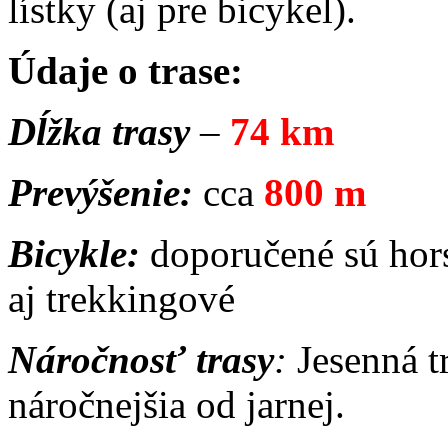
lístky (aj pre bicykel).
Údaje o trase:
Dĺžka trasy
–
74 km
Prevýšenie:
cca
800 m
Bicykle:
doporučené sú hor
aj trekkingové
Náročnosť trasy
:
Jesenná tr
náročnejšia od jarnej.