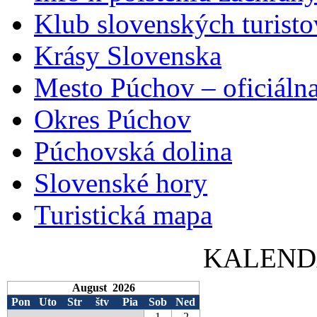
Klub slovenských turisto
Krásy Slovenska
Mesto Púchov – oficiálna
Okres Púchov
Púchovská dolina
Slovenské hory
Turistická mapa
KALEND
August 2026
Pon
Uto
Str
štv
Pia
Sob
Ned
1
2