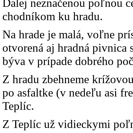
Ďalej neznačenou poľnou c
chodníkom ku hradu.
Na hrade je malá, voľne prí
otvorená aj hradná pivnica
býva v prípade dobrého poč
Z hradu zbehneme krížovou 
po asfaltke (v nedeľu asi f
Teplíc.
Z Teplíc už vidieckymi poľ