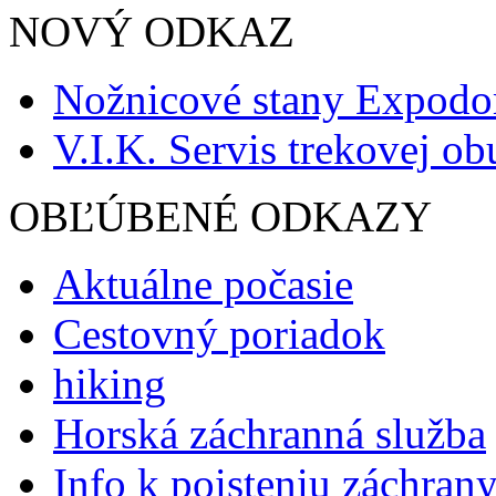
NOVÝ ODKAZ
Nožnicové stany Expod
V.I.K. Servis trekovej ob
OBĽÚBENÉ ODKAZY
Aktuálne počasie
Cestovný poriadok
hiking
Horská záchranná služba
Info k poisteniu záchran