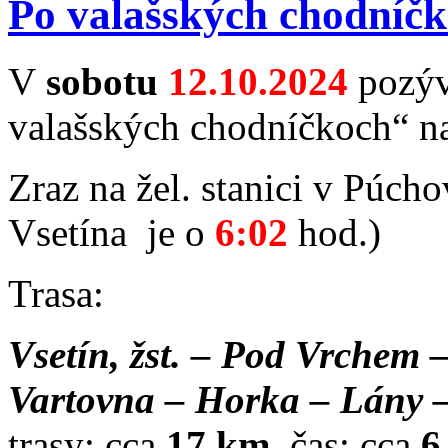
Po valašských chodníč
V
sobotu
12.10.2024
pozýv
valašských chodníčkoch“ n
Zraz na žel. stanici v Púch
Vsetína je o
6:02
hod.)
Trasa:
Vsetín, žst. – Pod Vrchem
Vartovna – Horka – Lány 
trasy: cca
17 km
, čas: cca
6