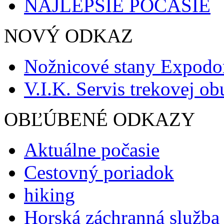
NAJLEPŠIE POČASIE
NOVÝ ODKAZ
Nožnicové stany Expod
V.I.K. Servis trekovej ob
OBĽÚBENÉ ODKAZY
Aktuálne počasie
Cestovný poriadok
hiking
Horská záchranná služba