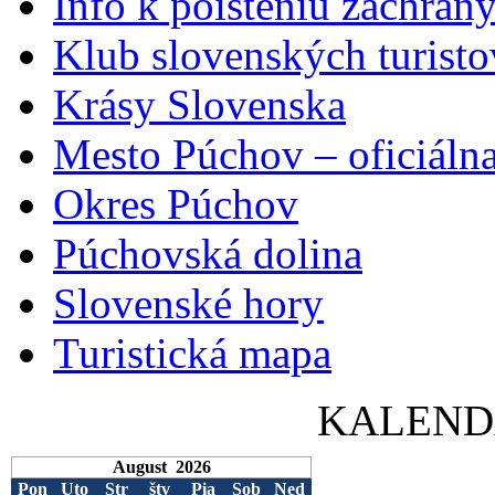
Info k poisteniu záchran
Klub slovenských turisto
Krásy Slovenska
Mesto Púchov – oficiálna
Okres Púchov
Púchovská dolina
Slovenské hory
Turistická mapa
KALEND
August 2026
Pon
Uto
Str
štv
Pia
Sob
Ned