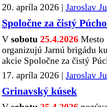
20. apríla 2026 |
Jaroslav J
Spoločne za čistý Púch
V
sobotu
25.4.2026
Mesto 
organizujú Jarnú brigádu k
akcie Spoločne za čistý Pú
17. apríla 2026 |
Jaroslav J
Grinavský kúsek
V
sobotu
25.4.2026
pozývam