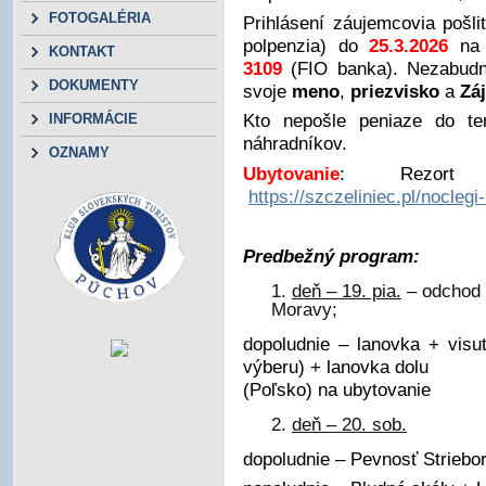
FOTOGALÉRIA
Prihlásení záujemcovia pošli
polpenzia) do
25.3.2026
na
KONTAKT
3109
(FIO banka). Nezabudni
DOKUMENTY
svoje
meno
,
priezvisko
a
Zá
Kto nepošle peniaze do te
INFORMÁCIE
náhradníkov.
OZNAMY
Ubytovanie
: Rezort 
https://szczeliniec.pl/nocleg
Predbežný program:
deň – 19. pia.
– odchod 
Moravy;
dopoludnie – lanovka + visu
výberu) + lanovka dolu 
(Poľsko) na ubytovanie
deň – 20. sob.
dopoludnie – Pevnosť Striebo