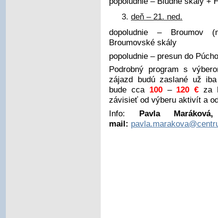
popoludnie – Bludné skály + H
deň – 21. ned.
dopoludnie – Broumov (m
Broumovské skály
popoludnie – presun do Púcho
Podrobný program s výberom
zájazd budú zaslané už iba
bude cca
100
–
120 €
za b
závisieť od výberu aktivít a o
Info:
Pavla Maráková,
mail:
pavla.marakova@centr