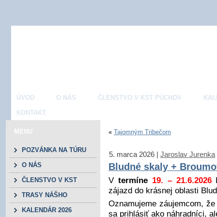
ÚVOD
O NÁS
ČLENSTVO V KST PÚCHOV
KAL
KONTAKT
MENU
«
Tajomným Tribečom
POZVÁNKA NA TÚRU
5. marca 2026 |
Jaroslav Jurenka
O NÁS
Bludné skaly + Broumo
V
termíne
19. – 21.6.2026
K
ČLENSTVO V KST
zájazd do krásnej oblasti Bl
Púchov
TRASY NÁŠHO
Oznamujeme záujemcom, že t
REGIONU
KALENDÁR 2026
sa prihlásiť ako náhradníci, a