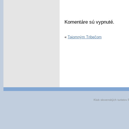
Komentáre sú vypnuté.
«
Tajomným Tribečom
Klub slovenských turisto