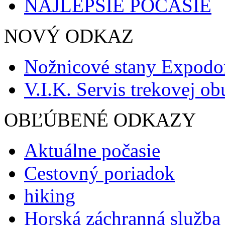
NAJLEPŠIE POČASIE
NOVÝ ODKAZ
Nožnicové stany Expod
V.I.K. Servis trekovej ob
OBĽÚBENÉ ODKAZY
Aktuálne počasie
Cestovný poriadok
hiking
Horská záchranná služba