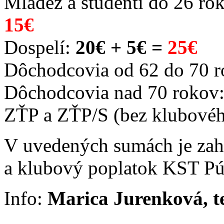
Mládež a študenti do 26 ro
15€
Dospelí:
20€ + 5€ =
25€
Dôchodcovia od 62 do 70 
Dôchodcovia nad 70 rokov
ZŤP a ZŤP/S (bez klubovéh
V uvedených sumách je zah
a klubový poplatok KST P
Info:
Marica Jurenková, te