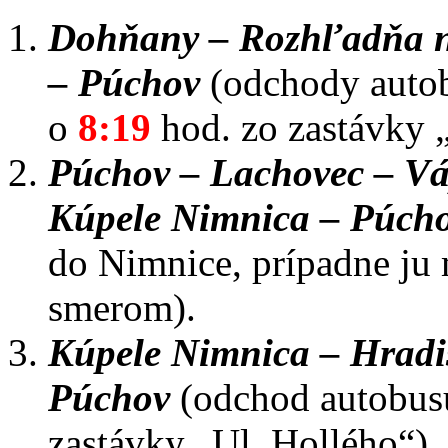
Dohňany – Rozhľadňa na 
– Púchov
(odchody auto
o
8:19
hod. zo zastávky
Púchov – Lachovec – Vá
Kúpele Nimnica – Púch
do Nimnice, prípadne ju
smerom).
Kúpele Nimnica – Hradi
Púchov
(odchod autobus
zastávky „Ul. Hollého“).