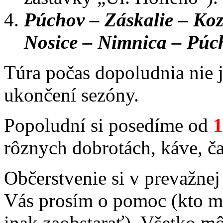
Púchov – Záskalie – Koz
Nosice – Nimnica – Púc
Túra počas dopoludnia nie 
ukončení sezóny.
Popoludní si posedíme od
1
rôznych dobrotách, káve, čaj
Občerstvenie si v prevažne
Vás prosím o pomoc (kto mô
inak zaobstarať). Všetko m