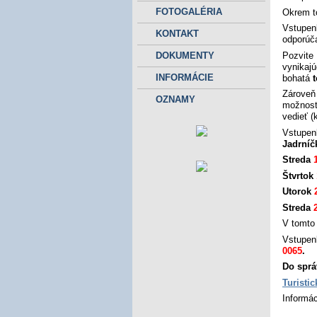
FOTOGALÉRIA
Okrem to
Vstupen
KONTAKT
odporúč
Pozvite
DOKUMENTY
vynikaj
INFORMÁCIE
bohatá
Zároveň
OZNAMY
možnosť
vedieť (
Vstupen
Jadrníč
Streda
Štvrtok
Utorok
Streda
V tomto
Vstupen
0065
.
Do sprá
Turisti
Informác