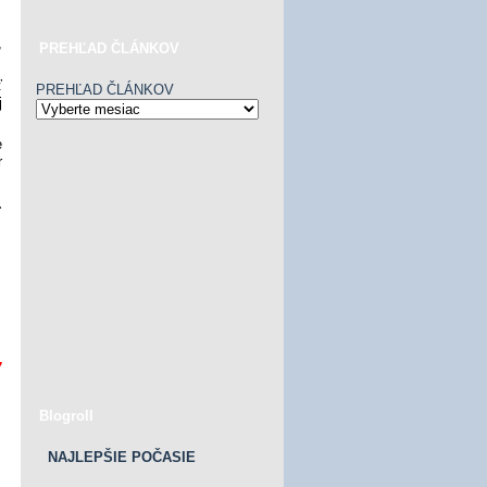
,
PREHĽAD ČLÁNKOV
ť
PREHĽAD ČLÁNKOV
j
e
r
.
7
Blogroll
NAJLEPŠIE POČASIE