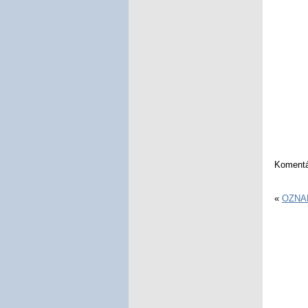
Komentá
«
OZNAM