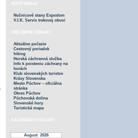
NOVÝ ODKAZ
Nožnicové stany Expodom
V.I.K. Servis trekovej obuvi
OBĽÚBENÉ ODKAZY
Aktuálne počasie
Cestovný poriadok
hiking
Horská záchranná služba
Info k poisteniu záchrany na
horách
Klub slovenských turistov
Krásy Slovenska
Mesto Púchov – oficiálna
stránka
»
Okres Púchov
Púchovská dolina
Slovenské hory
Turistická mapa
KALENDÁR PODUJATÍ
August 2026