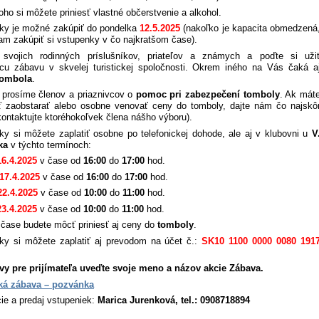
ho si môžete priniesť vlastné občerstvenie a alkohol.
ky je možné zakúpiť do pondelka
12.5.2025
(nakoľko je kapacita obmedzená
am zakúpiť si vstupenky v čo najkratšom čase).
 svojich rodinných príslušníkov, priateľov a známych a poďte si uži
úcu zábavu v skvelej turistickej spoločnosti. Okrem iného na Vás čaká a
tombola
.
 prosíme členov a priaznivcov o
pomoc pri zabezpečení tomboly
. Ak mát
 zaobstarať alebo osobne venovať ceny do tomboly, dajte nám čo najskô
kontaktujte ktoréhokoľvek člena nášho výboru).
ky si môžete zaplatiť osobne po telefonickej dohode, ale aj v klubovni u
V
ka
v týchto termínoch:
16.4.2025
v čase od
16:00
do
17:00
hod.
17.4.2025
v čase od
16:00
do
17:00
hod.
22.4.2025
v čase od
10:00
do
11:00
hod.
23.4.2025
v čase od
10:00
do
11:00
hod.
 čase budete môcť priniesť aj ceny do
tomboly
.
ky si môžete zaplatiť aj prevodom na účet č.:
SK10 1100 0000 0080 191
vy pre prijímateľa uveďte svoje meno a názov akcie Zábava.
cká zábava – pozvánka
ie a predaj vstupeniek:
Marica Jurenková,
tel.:
0908718894