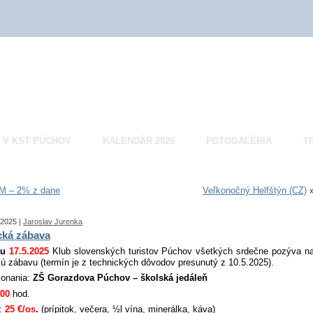
 V KST PÚCHOV
KALENDÁR 2026
FOTOGALÉRIA
T
 – 2% z dane
Veľkonočný Helfštýn (CZ)
 2025 |
Jaroslav Jurenka
ická zábava
tu
17.5.2025
Klub slovenských turistov Púchov všetkých srdečne pozýva n
kú zábavu (termín je z technických dôvodov presunutý z 10.5.2025).
konania:
ZŠ Gorazdova Púchov – školská jedáleň
:00
hod.
:
25 €/os
.
(prípitok, večera, ½l vína, minerálka, káva)