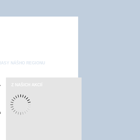
RASY NÁŠHO REGIONU
Z NAŠICH AKCIÍ
»
a