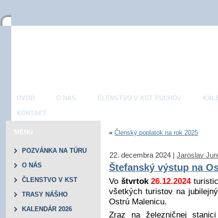
ÚVOD
O NÁS
ČLENSTVO V KST PÚCHOV
KAL
KONTAKT
MENU
«
Členský poplatok na rok 2025
POZVÁNKA NA TÚRU
22. decembra 2024 |
Jaroslav Jur
O NÁS
Štefanský výstup na Os
Vo
štvrtok
26.12.2024
turisti
ČLENSTVO V KST
všetkých turistov na jubilej
Púchov
TRASY NÁŠHO
Ostrú Malenicu.
REGIONU
KALENDÁR 2026
Zraz na železničnej stan