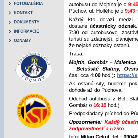
FOTOGALÉRIA
autobusu do Mojtína je o
9:4
Púchov, ul. Hollého je o
9:43
KONTAKT
Každý kto dorazí medzi 
DOKUMENTY
dostane
účastnícky odznak
INFORMÁCIE
7:30 od autobusovej zastáv
turisti sú zdatnejší, plánuje
OZNAMY
že nejaké odznaky ostanú.
Trasa:
Mojtín, Gombár – Malenica 
Belušské Slatiny, Ovsi
čas: cca 4
:00
hod.)
:
https://
Ak ostanú sily, budeme pok
dohode až do Púchova.
Odchod autobusu z Bel. Sla
Gombár o
16:15
hod.)
Predpokladaný príchod do Pú
Upozornenie:
Každý účastn
zodpovednosť a riziko.
Info:
Milan Cekul, tel.:
09046