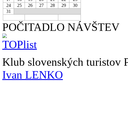
24
25
26
27
28
29
30
31
POČITADLO NÁVŠTEV
Klub slovenských turistov
Ivan LENKO