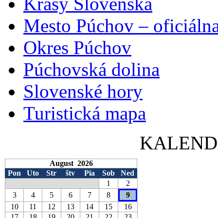
Krásy Slovenska
Mesto Púchov – oficiálna
Okres Púchov
Púchovská dolina
Slovenské hory
Turistická mapa
KALEND
August 2026
Pon
Uto
Str
štv
Pia
Sob
Ned
1
2
3
4
5
6
7
8
9
10
11
12
13
14
15
16
17
18
19
20
21
22
23